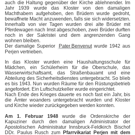
auch die Haltung gegenüber der Kirche ablehnender. Im
Jahr 1939 wurde das Kloster von den damaligen
Machthabern aufgehoben, den Brüdern wurde gedroht,
bewaffnete Macht anzuwenden, falls sie sich widersetzten.
Innerhalb von vier Tagen wurden drei alte Brüder mit
Pferdewagen nach Imst abgeschoben, zwei Brüder durften
noch in der Sakristei und dem angrenzenden Gang
wohnen bleiben.
Der damalige Superior
Pater Benvenut
wurde 1942 aus
Perjen vertrieben.
In das Kloster wurden eine Haushaltungsschule für
Mädchen, ein Schülerheim für die Oberschule, das
Wasserwirtschaftsamt, das Straßenbauamt und eine
Abteilung des Sicherheitsdienstes untergebracht. So blieb
es bis 1943. Nun wurden Räume für den Rüstungsbetrieb
angefordert. Ein Luftschutzkeller wurde eingerichtet.
Nach Ende des Krieges dauerte es noch fast ein Jahr, bis
die Ämter woanders untergebracht wurden und Kloster
und Kirche wieder zurückgegeben werden konnten.
Am 1. Februar 1948
wurde die Ordenskirche der
Kapuziner durch den damaligen Administrator der
Apostolischen Administratur Innsbruck-Feldkirch Bischof
DDr. Paulus Rusch zum
Pfarrvikariat Perjen mit dem