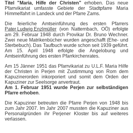
Titel "Maria, Hilfe der Christen"
erhoben. Das neue
Pfarrvikariat umfasste Gebiete der Stadtpfarre Maria
Himmelfahrt in Landeck und der Pfarre Zams.
Die feierliche Amtseinführung des ersten Pfarrers
Pater Ludwig Enzlmüller
(von Natternbach, OÖ) erfolgte
am 29. Februar 1948 durch Provikar Dr. Bruno Wechner.
Zwei neue Matrikenbücher wurden angeschafft (Ehe- und
Sterbebuch). Das Taufbuch wurde schon seit 1939 geführt.
Am 15. April 1948 erfolgte die Angelobung und
Amtseinführung des ersten Pfarrkirchenrates.
Am 15 Jänner 1951 das Pfarrvikariat zu U.L.F. Maria Hilfe
der Christen in Perjen mit Zustimmung von Rom dem
Kapuzinerorden inkorporiert und somit dem
Orden der
Kapuziner zur Seelsorge anvertraut
.
Am 1. Februar 1951
wurde Perjen
zur selbständigen
Pfarre erhoben
.
Die Kapuziner betreuten die Pfarre Perjen von 1948 bis
zum Jahr 2007. Im Jahr 2007 mussten die Kapuziner aus
Personalgründen ihr Perjener Kloster bis auf weiteres
verlassen.