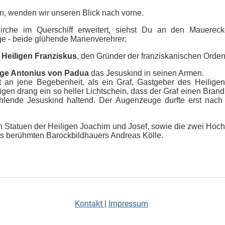
n, wenden wir unseren Blick nach vorne.
irche im Querschiff erweitert, siehst Du an den Mauerec
ge - beide glühende Marienverehrer:
n
Heiligen Franziskus
, den Gründer der franziskanischen Ord
ige Antonius von Padua
das Jesuskind in seinen Armen.
rt an jene Begebenheit, als ein Graf, Gastgeber des Heilige
en drang ein so heller Lichtschein, dass der Graf einen Brand 
rahlende Jesuskind haltend. Der Augenzeuge durfte erst na
n Statuen der Heiligen Joachim und Josef, sowie die zwei Hoch
es berühmten Barockbildhauers Andreas Kölle.
Kontakt
|
Impressum