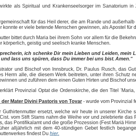
wirkte als Spiritual und Krankenseelsorger im Sanatorium i
gemeinschaft für das Heil derer, die am Rande und außerhalb d
r konnte er viele betende Menschen gewinnen, als Apostel für 
tter bittet durch Maria bei ihrem Sohn vor allem für die Bekeh
ür körperlich, geistig und seelisch kranke Menschen.
sprecherin, ich schenke Dir mein Lieben und Leiden, mein 
und lass uns spüren, dass Du immer bei uns bist. Amen.“
trator und Bischof von Innsbruck, Dr. Paulus Rusch, das Guth
s Herrn alle, die diesem Werk beitreten, unter ihren Schutz 
gewinnen und zuführen dem einen Guten Hirten und Bischof uns
rklärt Provinzial Optat die Ordenskirche, die den Titel 'Maria,
 der Mater Divini Pastoris von Tovar
- wurde vom Provinzial f
uthirtenmutter ersetzt, welche wir heute in unserer Kirche s
OCist. vom Stift Stams nahm die Weihe vor und zelebrierte das 
s, das Pontifikalamt und die große Prozession (Fest Mariä Himm
rüher alljährlich mit dem 40-stündigen Gebet festlich begang
mutterwerkes findest Du
hier
.