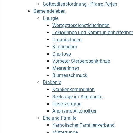
Gottesdienstordnung - Pfarre Perjen
Gemeindeleben
Liturgie
WortgottesdienstleiterInnen
LektorInnen und Kommunionhelferinn
OrganistInnen
Kirchenchor
Chorioso
Vorbeter Sterberosenkränze
MesnerInnen
Blumenschmuck
Diakonie
Krankenkommunion
Seelsorge im Altersheim
Hospizgruppe
Anonyme Alkoholiker
Ehe und Familie
Katholischer Familienverband
Mütterrunde