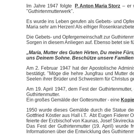
Im Jahre 1947 folgte
P. Anton Maria Storz
– er 
"Guthirtenmutterwerk".
Es wurde ins Leben gerufen als Gebets- und Opfer
Maria sehr am Herzen! Als eifriger Rosenkranzbete
Die Gebets- und Opfergemeinschaft zur Guthirtenmu
Sorgen in diesem Anliegen auf. Ebenso betet sie f
„Maria, Mutter des Guten Hirten, Du meine Für
uns Deinem Sohne. Beschütze unsere Familien 
Am 2. Februar 1947 hat der Apostolische Adminis
bestätigt. "Möge die hehre Jungfrau und Mutter de
Seelen ihrer Brüder und Schwestern für Christus 
Am 19. April 1947, dem Fest der Guthirtenmutter, e
Guthirtenmutter.
Ein großes Gemälde der Gottesmutter - eine
Kopie
1950 wurde dieses Gemälde durch die Statue der G
Gottfried Köstler aus Hall i.T. Abt Eugen Fiderer 
feierte der Erzbischof von Kaunas, Josef Skvirecka
Das Fest der Guthirtenmutter (19. April) wurde f
Informationen über die Entwicklung des Guthirten