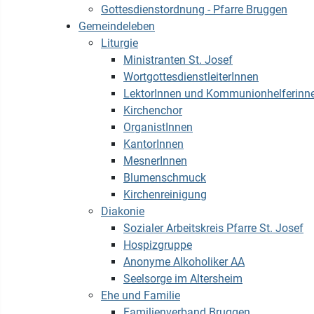
Gottesdienstordnung - Pfarre Bruggen
Gemeindeleben
Liturgie
Ministranten St. Josef
WortgottesdienstleiterInnen
LektorInnen und Kommunionhelferinn
Kirchenchor
OrganistInnen
KantorInnen
MesnerInnen
Blumenschmuck
Kirchenreinigung
Diakonie
Sozialer Arbeitskreis Pfarre St. Josef
Hospizgruppe
Anonyme Alkoholiker AA
Seelsorge im Altersheim
Ehe und Familie
Familienverband Bruggen