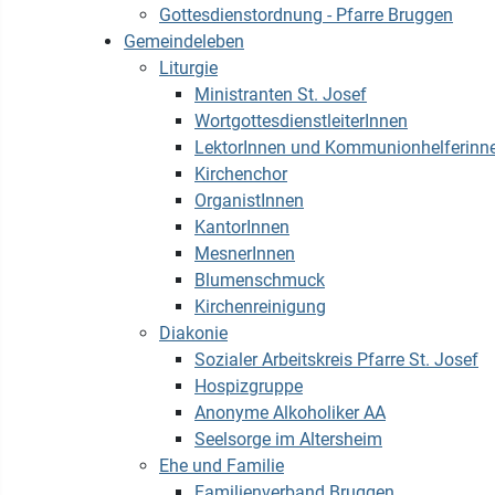
Gottesdienstordnung - Pfarre Bruggen
Gemeindeleben
Liturgie
Ministranten St. Josef
WortgottesdienstleiterInnen
LektorInnen und Kommunionhelferinn
Kirchenchor
OrganistInnen
KantorInnen
MesnerInnen
Blumenschmuck
Kirchenreinigung
Diakonie
Sozialer Arbeitskreis Pfarre St. Josef
Hospizgruppe
Anonyme Alkoholiker AA
Seelsorge im Altersheim
Ehe und Familie
Familienverband Bruggen