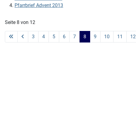
Pfarrbrief Advent 2013
Seite 8 von 12
3
4
5
6
7
8
9
10
11
12