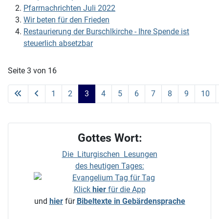
Pfarrnachrichten Juli 2022
Wir beten für den Frieden
Restaurierung der Burschlkirche - Ihre Spende ist
steuerlich absetzbar
Seite 3 von 16
1
2
3
4
5
6
7
8
9
10
Gottes Wort:
Die Liturgischen Lesungen
des heutigen Tages:
Klick
hier
für die App
und
hier
für
Bibeltexte in Gebärdensprache