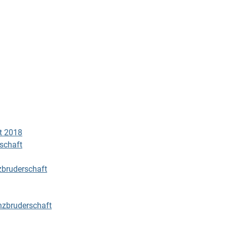
t 2018
schaft
zbruderschaft
nzbruderschaft