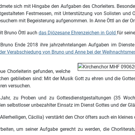
widmete sich mit Hingabe den Aufgaben des Chorleiters. Besond
gestalteten Festmessen, mit Unterstützung von Solisten und 
chern mit Begeisterung aufgenommen. In Anne Öttl an der Orgel
lt Bruno Öttl auch
das Diözesane Ehrenzeichen in Gold
für sein
Bruno Ende 2018 ihre jahrzehntelangen Aufgaben im Dienste
i der Verabschiedung von Bruno und Anne bei der Weihnachtsme
ue Chorleiterin gefunden, welche
ichen geblieben sind: Mit der Musik Gott zu ehren und die Gottes
üren versuchen.
m Jahr, zu Proben und zu Gottesdienstgestaltungen (35 Wo
en selbstloser unbezahlter Einsatz im Dienst Gottes und der Gl
llerheiligen, Cäcilia) verstärkt den Chor öfters auch ein kleines
beiten, um seiner Aufgabe gerecht zu werden, die Chorliteratu