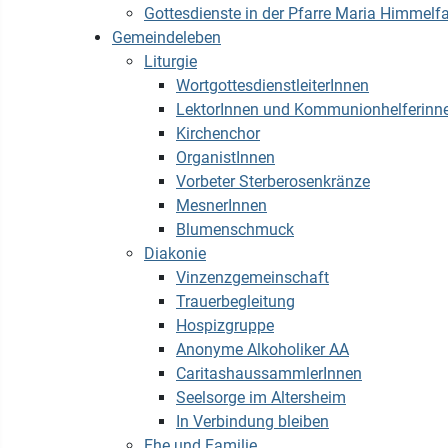
Gottesdienste in der Pfarre Maria Himmelfa
Gemeindeleben
Liturgie
WortgottesdienstleiterInnen
LektorInnen und Kommunionhelferinn
Kirchenchor
OrganistInnen
Vorbeter Sterberosenkränze
MesnerInnen
Blumenschmuck
Diakonie
Vinzenzgemeinschaft
Trauerbegleitung
Hospizgruppe
Anonyme Alkoholiker AA
CaritashaussammlerInnen
Seelsorge im Altersheim
In Verbindung bleiben
Ehe und Familie