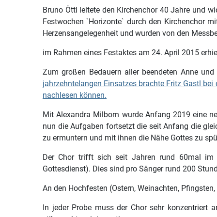
Bruno Öttl leitete den Kirchenchor 40 Jahre und 
Festwochen `Horizonte` durch den Kirchenchor mit
Herzensangelegenheit und wurden von den Messbesu
im Rahmen eines Festaktes am 24. April 2015 erhie
Zum großen Bedauern aller beendeten Anne und 
jahrzehntelangen Einsatzes brachte Fritz Gastl be
nachlesen können.
Mit Alexandra Milborn wurde Anfang 2019 eine ne
nun die Aufgaben fortsetzt die seit Anfang die gle
zu ermuntern und mit ihnen die Nähe Gottes zu sp
Der Chor trifft sich seit Jahren rund 60mal i
Gottesdienst). Dies sind pro Sänger rund 200 Stund
An den Hochfesten (Ostern, Weinachten, Pfingsten, A
In jeder Probe muss der Chor sehr konzentriert ar