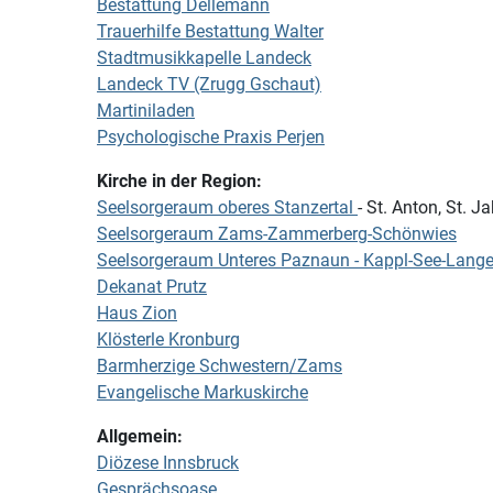
Bestattung Dellemann
Trauerhilfe Bestattung Walter
Stadtmusikkapelle Landeck
Landeck TV (Zrugg Gschaut)
Martiniladen
Psychologische Praxis Perjen
Kirche in der Region:
Seelsorgeraum oberes Stanzertal
- St. Anton, St. J
Seelsorgeraum Zams-Zammerberg-Schönwies
Seelsorgeraum Unteres Paznaun - Kappl-See-Lange
Dekanat Prutz
Haus Zion
Klösterle Kronburg
Barmherzige Schwestern/Zams
Evangelische Markuskirche
Allgemein:
Diözese Innsbruck
Gesprächsoase