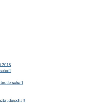
t 2018
schaft
zbruderschaft
nzbruderschaft