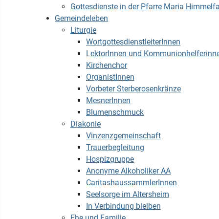
Gottesdienste in der Pfarre Maria Himmelfa
Gemeindeleben
Liturgie
WortgottesdienstleiterInnen
LektorInnen und Kommunionhelferinn
Kirchenchor
OrganistInnen
Vorbeter Sterberosenkränze
MesnerInnen
Blumenschmuck
Diakonie
Vinzenzgemeinschaft
Trauerbegleitung
Hospizgruppe
Anonyme Alkoholiker AA
CaritashaussammlerInnen
Seelsorge im Altersheim
In Verbindung bleiben
Ehe und Familie