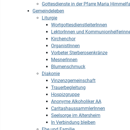
Gottesdienste in der Pfarre Maria Himmelfa
Gemeindeleben
Liturgie
WortgottesdienstleiterInnen
LektorInnen und Kommunionhelferinn
Kirchenchor
OrganistInnen
Vorbeter Sterberosenkränze
MesnerInnen
Blumenschmuck
Diakonie
Vinzenzgemeinschaft
Trauerbegleitung
Hospizgruppe
Anonyme Alkoholiker AA
CaritashaussammlerInnen
Seelsorge im Altersheim
In Verbindung bleiben
Ehe und Familie