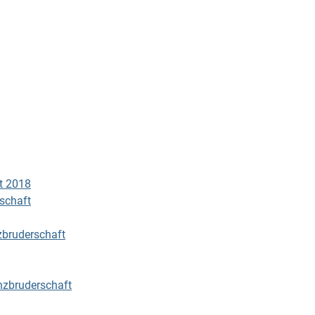
t 2018
schaft
zbruderschaft
nzbruderschaft