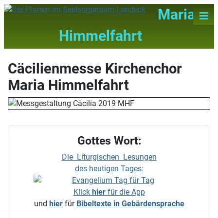
≡
Maria
Himmelfahrt
Cäcilienmesse Kirchenchor
Maria Himmelfahrt
Gottes Wort:
Die Liturgischen Lesungen
des heutigen Tages:
Klick
hier
für die App
und
hier
für
Bibeltexte in Gebärdensprache