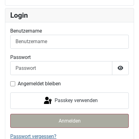
Login
Benutzername
Passwort
Passwor
Angemeldet bleiben
Passkey verwenden
Anmelden
Passwort vergessen?