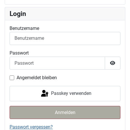
Login
Benutzername
Passwort
Passwor
Angemeldet bleiben
Passkey verwenden
Anmelden
Passwort vergessen?